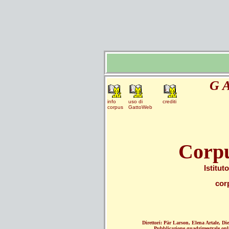
G A
info
uso di
crediti
corpus
GattoWeb
Corpu
Istitut
corp
Direttori: Pär Larson, Elena Artale, Di
Pubblicazione quadrimestrale onl